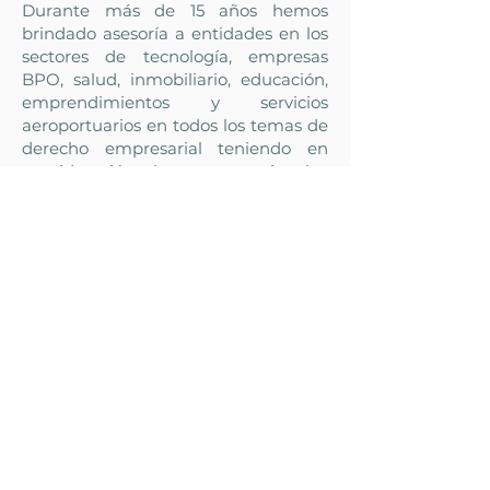
Durante más de 15 años hemos
brindado asesoría a entidades en los
sectores de tecnología, empresas
BPO, salud, inmobiliario, educación,
emprendimientos y servicios
aeroportuarios en todos los temas de
derecho empresarial teniendo en
consideración el entorno nacional e
internacional. Esto nos faculta para
ofrecer capacitaciones especializadas
en los temas de interés de nuestros
diferentes clientes.
Nuestro diferencial